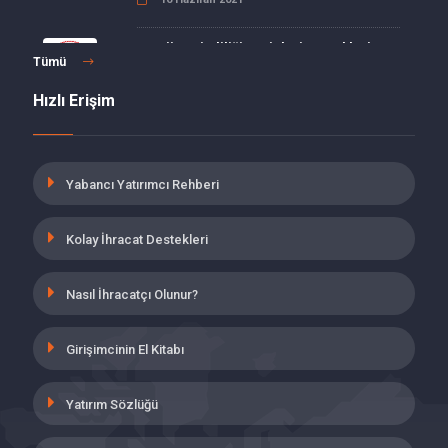
Enerji Verimliliği Projeleri Destekleri
Tümü
15 Haziran 2021
Hızlı Erişim
MALULLÜK, YAŞLILIK VE ÖLÜM
SİGORTALARI PRİMLERİ İŞVEREN
HİSSESİ 5 PUANLIK İNDİRİM
Yabancı Yatırımcı Rehberi
19 Mayıs 2021
Kolay İhracat Destekleri
İŞBAŞI EĞİTİM PROGRAMINI
TAMAMLAYANLARIN İSTİHDAMINA
YÖNELİK SİGORTA PRİMİ DESTEĞİ
Nasıl İhracatçı Olunur?
19 Mayıs 2021
Girişimcinin El Kitabı
ÇOK TEHLİKELİ SINIFTA YER ALAN
İŞYERLERİNDE İŞSİZLİK SİGORTASI
İŞVEREN HİSSESİ TEŞVİKİ
Yatırım Sözlüğü
UYGULAMASI
19 Mayıs 2021