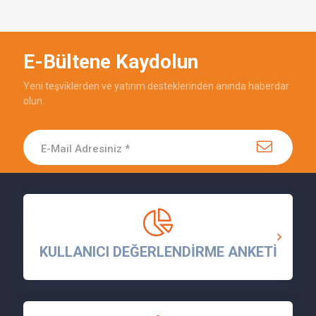
E-Bültene Kaydolun
Yeni teşviklerden ve yatırım desteklerinden anında haberdar
olun.
KULLANICI DEĞERLENDİRME ANKETİ