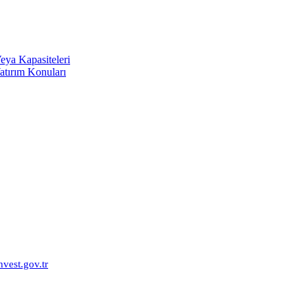
Veya Kapasiteleri
atırım Konuları
vest.gov.tr