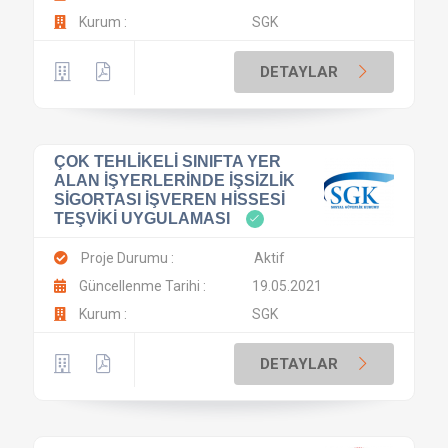
Kurum :
SGK
DETAYLAR
ÇOK TEHLİKELİ SINIFTA YER
ALAN İŞYERLERİNDE İŞSİZLİK
SİGORTASI İŞVEREN HİSSESİ
TEŞVİKİ UYGULAMASI
Proje Durumu :
Aktif
Güncellenme Tarihi :
19.05.2021
Kurum :
SGK
DETAYLAR