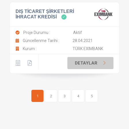
DIŞ TİCARET ŞİRKETLERİ
İHRACAT KREDİSİ
Proje Durumu :
Aktif
Güncellenme Tarihi :
28.04.2021
Kurum :
TÜRK EXIMBANK
DETAYLAR
1
2
3
4
5