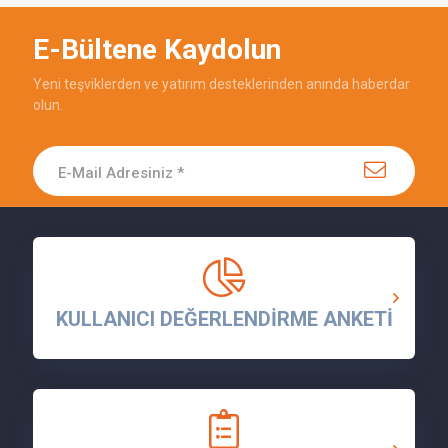
E-Bültene Kaydolun
Yeni teşviklerden ve yatırım desteklerinden anında haberdar
olun.
KULLANICI DEĞERLENDİRME ANKETİ