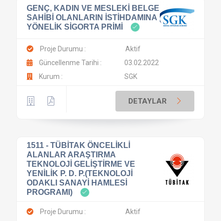
GENÇ, KADIN VE MESLEKİ BELGE
SAHİBİ OLANLARIN İSTİHDAMINA
YÖNELİK SİGORTA PRİMİ
Proje Durumu :
Aktif
Güncellenme Tarihi :
03.02.2022
Kurum :
SGK
DETAYLAR
1511 - TÜBİTAK ÖNCELİKLİ
ALANLAR ARAŞTIRMA
TEKNOLOJİ GELİŞTİRME VE
YENİLİK P. D. P.(TEKNOLOJİ
ODAKLI SANAYİ HAMLESİ
PROGRAMI)
Proje Durumu :
Aktif