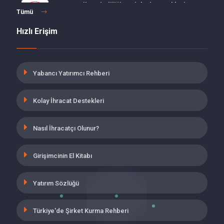
Enerji Verimliliği Projeleri Destekleri
Tümü
15 Haziran 2021
Hızlı Erişim
MALULLÜK, YAŞLILIK VE ÖLÜM
SİGORTALARI PRİMLERİ İŞVEREN
HİSSESİ 5 PUANLIK İNDİRİM
Yabancı Yatırımcı Rehberi
19 Mayıs 2021
Kolay İhracat Destekleri
İŞBAŞI EĞİTİM PROGRAMINI
TAMAMLAYANLARIN İSTİHDAMINA
YÖNELİK SİGORTA PRİMİ DESTEĞİ
Nasıl İhracatçı Olunur?
19 Mayıs 2021
Girişimcinin El Kitabı
ÇOK TEHLİKELİ SINIFTA YER ALAN
İŞYERLERİNDE İŞSİZLİK SİGORTASI
İŞVEREN HİSSESİ TEŞVİKİ
Yatırım Sözlüğü
UYGULAMASI
19 Mayıs 2021
Türkiye'de Şirket Kurma Rehberi