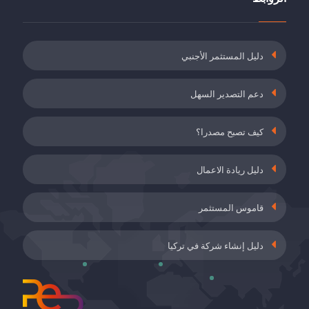
19 مايُو 2021
دعم أقساط التأمين للموظفين الذين أكملوا برنامج
دليل المستثمر الأجنبي
التدريب أثناء العمل
19 مايُو 2021
دعم التصدير السهل
التأمين ضد البطالة وطلب حوافز حصص صاحب
العمل في أماكن العمل المصنفة على أنها خطيرة
كيف تصبح مصدرا؟
للغاية
19 مايُو 2021
دليل ريادة الاعمال
دعم الاتفاقيات الطوعية (GA)
28 أَبْرِيلُ 2021
قاموس المستثمر
دليل إنشاء شركة في تركيا
شهادة إنتاجية التوليد المشترك والإنتاج غير المرخص
28 أَبْرِيلُ 2021
دعم مشاريع زيادة الكفاءة