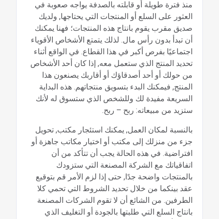
منذ فترة طويلة أو قابلته بالصدفة يواجه صعوبة في
العثور على السلع أو المنتجات التي يحتاجها, ولديك
صديق مقرب يقوم بانتاج هذه المنتجات؛ فهنا يمكنك
أن تبدأ بدون رأس مال. لذلك يتمتع الأشخاص الأقوياء
اجتماعيًا بفرص أكبر في هذا القطاع. في الواقع أثناء
تحديد المنتج الذي ستعمل معه, إذا كان أحد الأشخاص
من حولك أو أحد أصدقاؤك أو أقاربك يصنعون هذا
المنتج, فيمكنك البدء بتسويق منتجاتهم. هذه البداية
السريعة مفيدة لك وللشخص الذي ستسوق له لأنك
ستزيد من مبيعاته: ربح – ربح.
بالنسبة لمكان العمل, يمكنك استئجار مكتب, تحويل
جزء من منزلك إلى مكتب أو اختيار مكاتب جاهزة أو
افتراضية. في هذه الحالة يجب أن تتأكد من أن
اتفاقياتك مع الشركة المصنعة التي ستزودك
بالمنتجات واضحة جدًا, حتى إذا لزم الأمر قم بتوقيع
عقد بينكما من خلال تحديد الشروط التي تحمي كلا
الطرفين. من الشائع أن لا تقوم الشركات المصنعة
بانتاج السلع التي طلبتها بالجودة أو التغليف الذي