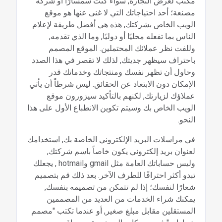
مكتب لغرض التجارة, سواء كنت سمسارًا أو شركة
مصنعة؛ أحد احتياجاتك التي لا غنى عنها هو موقع
الويب الخاص بشركتك, هذه هي أفضل طريقة لإعلام
الناس بما تفعله محليًا أو دوليًا, وما الذي تقدمه,
وللفت نظر عملائك المحتملين. الموقع المصمم
باحتراف سيظهر جديتك, لذلك لا تقصر في هذا الصدد
وحاول أن تظهر نفسك ومنتجاتك وخدماتك قدر
الإمكان دون الابتعاد عن الحقائق. ليس شرطاً أن يأتي
عملاؤك لزيارتك, لكنهم بالتأكيد سيزورون موقع
الويب الخاص بك وسيتم تكوين الانطباع الأول على هذا
النحو.
في مراسلات البريد الإلكتروني الخاصة بك, استخدامك
لعنوان بريد إلكتروني يكون خاصاً باسم شركتك,
وليس حساباتك العامة مثل gmail وhotmail , يجعلك
تبدو أكثر احترافًا للطرف الآخر. بعد ذلك قم بتصميم
شعارًا لنفسك؛ إذا لم تتمكن من تصميمه بنفسك,
يمكنك شراء الخدمات من العديد من المصممين
المستقلين مقابل مبلغ صغير, أو عندما تكتب "مصمم