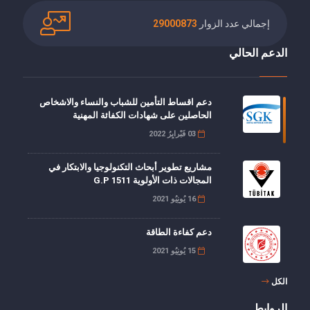
إجمالي عدد الزوار
29000873
الدعم الحالي
دعم اقساط التأمين للشباب والنساء والاشخاص
الحاصلين على شهادات الكفائة المهنية
03 فَبْرايِرُ 2022
مشاريع تطوير أبحاث التكنولوجيا والابتكار في
المجالات ذات الأولوية G.P 1511
16 يُونِيُو 2021
دعم كفاءة الطاقة
15 يُونِيُو 2021
الكل
خصم 5 نقاط من حصة صاحب العمل من أقساط
تأمين العجز, الشيخوخة والوفاة
الروابط