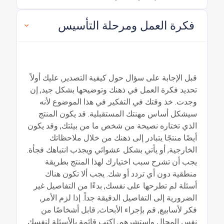
فكرة العمل ومرحلة التأسيس
قبل الإجابة على سؤال حول كيفية التصدير, عليك أولاً
تحديد فكرة العمل في ذهنك وتوضيحها بشكل جيد, إن
وجدت. خذ وقتك في التفكير في هذا الموضوع لأنه
سيشكل أساس مهنتك المستقبلية. قد يكون المنتج
الذي تختاره نصيحة من شخص ما من بيئتك, وقد يكون
أيضًا منتجًا يتبادر إلى ذهنك من خلال ملاحظاتك
الخارجية, أو يأتي بشكل عشوائي ويجذب انتباهك فجأة.
يجب أن تشرح سبب اختيارك لهذا المنتج بطريقة
منطقية دون أي تردد أو شك. يجب ألا تكون هناك
أسئلة لم تطرحها على نفسك, بدءًا من التفاصيل غير
الضرورية إلى التفاصيل الدقيقة جداً. إذا لزم الأمر,
فكر لأسابيع, قم بإجراء الأبحاث, قابل أشخاصًا من
نفس المجال واستشرهم, اكتب قائمة بالأسئلة لنفسك