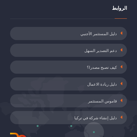
خصم 5 نقاط من حصة صاحب العمل من أقساط
تأمين العجز, الشيخوخة والوفاة
الروابط
19 مايُو 2021
دعم أقساط التأمين للموظفين الذين أكملوا برنامج
دليل المستثمر الأجنبي
التدريب أثناء العمل
19 مايُو 2021
دعم التصدير السهل
التأمين ضد البطالة وطلب حوافز حصص صاحب
العمل في أماكن العمل المصنفة على أنها خطيرة
كيف تصبح مصدرا؟
للغاية
19 مايُو 2021
دليل ريادة الاعمال
دعم الاتفاقيات الطوعية (GA)
28 أَبْرِيلُ 2021
قاموس المستثمر
دليل إنشاء شركة في تركيا
شهادة إنتاجية التوليد المشترك والإنتاج غير المرخص
28 أَبْرِيلُ 2021