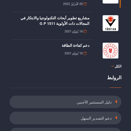
03 فَبْرايِرُ 2022
مشاريع تطوير أبحاث التكنولوجيا والابتكار في
المجالات ذات الأولوية G.P 1511
16 يُونِيُو 2021
دعم كفاءة الطاقة
15 يُونِيُو 2021
الكل
خصم 5 نقاط من حصة صاحب العمل من أقساط
تأمين العجز, الشيخوخة والوفاة
الروابط
19 مايُو 2021
دعم أقساط التأمين للموظفين الذين أكملوا برنامج
دليل المستثمر الأجنبي
التدريب أثناء العمل
19 مايُو 2021
دعم التصدير السهل
التأمين ضد البطالة وطلب حوافز حصص صاحب
العمل في أماكن العمل المصنفة على أنها خطيرة