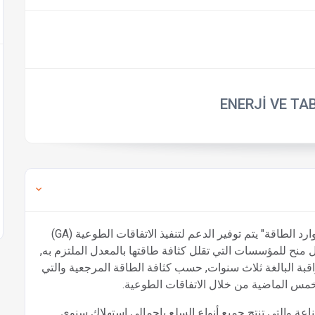
ENERJİ VE TA
في نطاق "اللائحة الخاصة بزيادة الكفاءة في استخدام موارد الطاقة" يتم توفير الدعم لتنفيذ الاتفاقات الطوعية (GA)
نح للمؤسسات التي تقلل كثافة طاقتها بالمعدل الملتزم به,
10٪ في نهاية فترة المراقبة البالغة ثلاث سنوات, حسب كثافة الطاقة المرجعية والتي
س الماضية من خلال الاتفاقات الطوعية.
عة والتي تنتج جميع أنواع السلع بإجمالي استهلاك سنوي