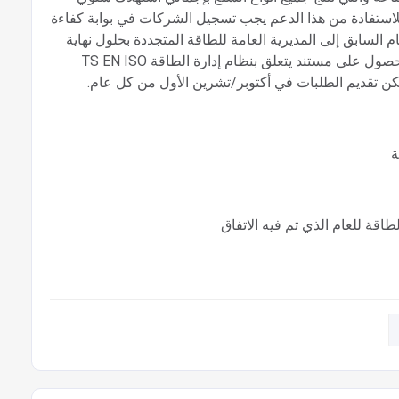
قة يبلغ 500 TEP وما فوق الاستفادة من دعم GA. للاستفادة من هذا الدعم يجب تسجيل الشركات في بوابة كفاءة
 السابق إلى المديرية العامة للطاقة المتجددة بحلول نهاية
شهر مارس/آذار من كل عام. بالإضافة إلى ذلك, يلزم الحصول على مستند يتعلق بنظام إدارة الطاقة TS EN ISO