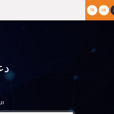
TR
EN
دع
ال