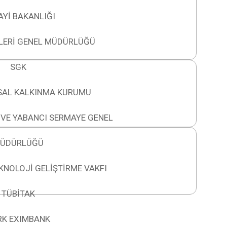
Yİ BAKANLIĞI
LERİ GENEL MÜDÜRLÜĞÜ
SGK
RSAL KALKINMA KURUMU
VE YABANCI SERMAYE GENEL
ÜDÜRLÜĞÜ
KNOLOJİ GELİŞTİRME VAKFI
TÜBİTAK
RK EXIMBANK