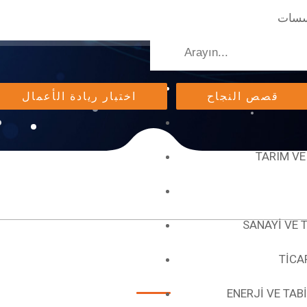
سسات
ات
قصص النجاح
اختبار ريادة الأعمال
TARIM VE
SANAYİ VE 
الروابط
TİCA
ENERJİ VE TAB