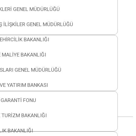
İKLERİ GENEL MÜDÜRLÜĞÜ
IŞ İLİŞKİLER GENEL MÜDÜRLÜĞÜ
EHİRCİLİK BAKANLIĞI
E MALİYE BAKANLIĞI
SLARI GENEL MÜDÜRLÜĞÜ
VE YATIRIM BANKASI
 GARANTİ FONU
 TURİZM BAKANLIĞI
IK BAKANLIĞI