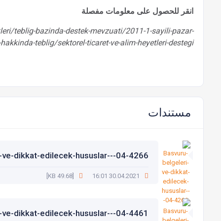
انقر للحصول على معلومات مفصلة
ekleri/teblig-bazinda-destek-mevzuati/2011-1-sayili-pazar-
hakkinda-teblig/sektorel-ticaret-ve-alim-heyetleri-destegi
مستندات
-ve-dikkat-edilecek-hususlar---04-4266
[49.68 KB]
30.04.2021 16:01
-ve-dikkat-edilecek-hususlar---04-4461