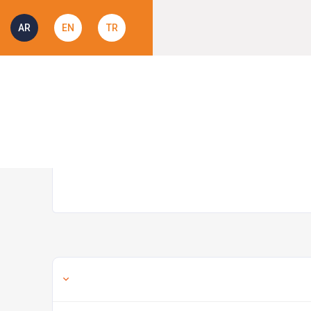
AR
EN
TR