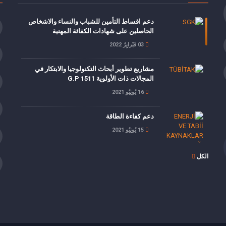
دعم اقساط التأمين للشباب والنساء والاشخاص
الحاصلين على شهادات الكفائة المهنية
03 فَبْرايِرُ 2022
مشاريع تطوير أبحاث التكنولوجيا والابتكار في
المجالات ذات الأولوية G.P 1511
16 يُونِيُو 2021
دعم كفاءة الطاقة
15 يُونِيُو 2021
الكل
خصم 5 نقاط من حصة صاحب العمل من أقساط
تأمين العجز, الشيخوخة والوفاة
19 مايُو 2021
دعم أقساط التأمين للموظفين الذين أكملوا برنامج